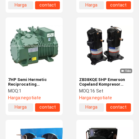
Harga
contact
Harga
contact
terbaik
terbaik
7HP Semi Hermetic
ZB38KQE 5HP Emerson
Reciprocating
Copeland Kompresor
Compressor Untuk Ruang
Gulir Hermetik 3Ph 50Hz
MOQ:
1
MOQ:
16 Set
Freezer Chiller
Harga:
negotiate
Harga:
negotiate
Harga
contact
Harga
contact
terbaik
terbaik
Rumah
Produk
Tentang
Tur Pabrik
Kami