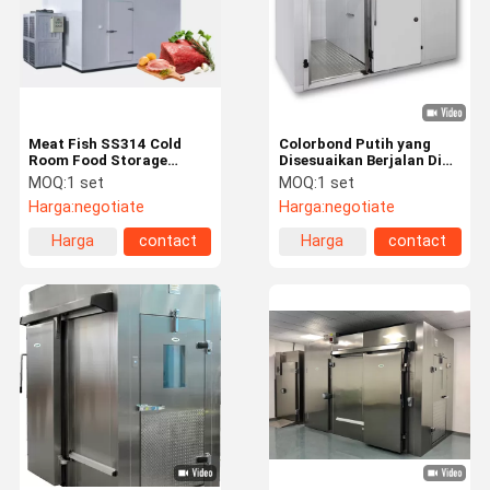
Meat Fish SS314 Cold
Colorbond Putih yang
Room Food Storage
Disesuaikan Berjalan Di
8000mm Cold Storage
Cold Storage 304
MOQ:
1 set
MOQ:
1 set
Chiller
Stainless Steel Kamar
Harga:
negotiate
Harga:
negotiate
Dingin Komersial
Harga
contact
Harga
contact
terbaik
terbaik