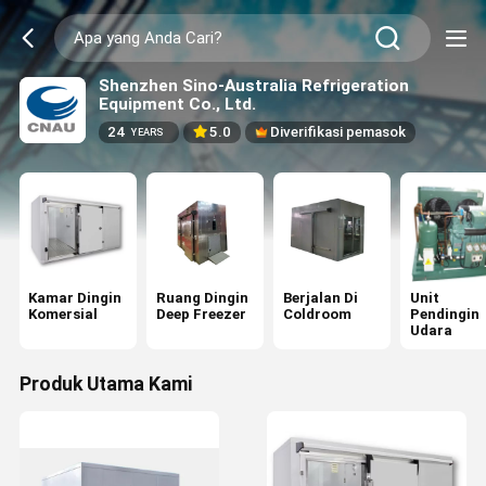
Shenzhen Sino-Australia Refrigeration
Equipment Co., Ltd.
24
5.0
Diverifikasi pemasok
YEARS
Kamar Dingin
Ruang Dingin
Berjalan Di
Unit
Komersial
Deep Freezer
Coldroom
Pendingin
Udara
Produk Utama Kami