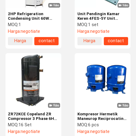
2HP Refrigeration
Unit Pendingin Kamar
Condensing Unit 60W
Keren 4FES-5Y Unit
Kondensor Unit Pendingin
Kondensasi 5 HP
MOQ:
1
MOQ:
1 set
Industri
Harga:
negotiate
Harga:
negotiate
Harga
contact
Harga
contact
terbaik
terbaik
ZR72KCE Copeland ZR
Kompresor Hermetik
Compressor 3 Phase 6HP
Maneurop Reciprocating
Kompresor Tertutup
MT MTZ Series
MOQ:
16 Set
MOQ:
6 pcs
Kedap Udara
Harga:
negotiate
Harga:
negotiate