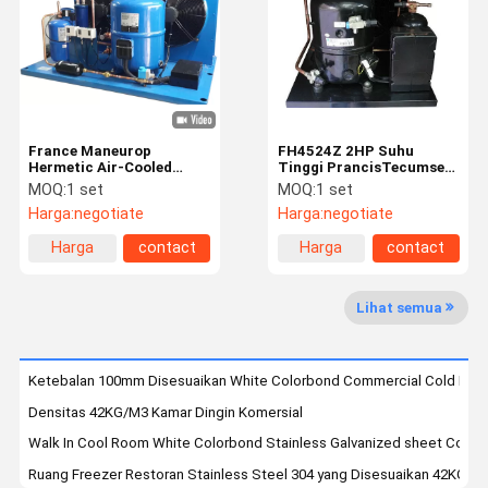
Kontrol
Hubungi
Permintaan
Kualitas
Kami
Penawaran
France Maneurop
FH4524Z 2HP Suhu
Kamar Dingin Komersial
Hermetic Air-Cooled
Tinggi PrancisTecumseh
Refrigeration Unit, Unit
Unit Pendingin Udara
MOQ:
1 set
MOQ:
1 set
Kondensasi Berpendingin
Berpendingin 220V 50Hz
Ruang Dingin Deep Freezer
Harga:
negotiate
Harga:
negotiate
Udara Disesuaikan
Digunakan Untuk
Harga
contact
Harga
contact
Berjalan Di Coldroom
Penyimpanan Coldroom
terbaik
terbaik
Unit Pendingin Udara
Lihat semua
Unit Pendingin Air
Ketebalan 100mm Disesuaikan White Colorbond Commercial Cold Roo
Unit Kondensasi Ruang Dingin
Densitas 42KG/M3 Kamar Dingin Komersial
Unit monoblok
Walk In Cool Room White Colorbond Stainless Galvanized sheet Cold
Ruang Freezer Restoran Stainless Steel 304 yang Disesuaikan 42KG / 
Evaporator Ruang Dingin